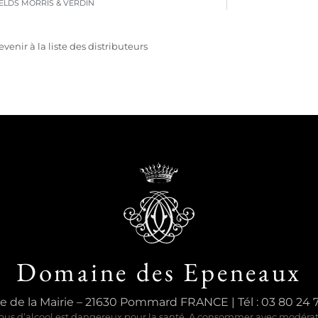
IELDS MORRIS & VERDIN
evenir à la liste des distributeurs
Domaine des Epeneaux
e de la Mairie – 21630 Pommard FRANCE | Tél : 03 80 24 
bus d’alcool est dangereux pour la santé. A consommer avec modéra