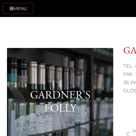
MENU
GA
TEL :
FAX :
26 W
GLOS
P