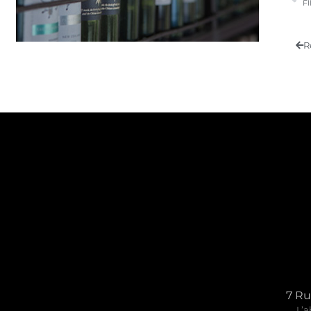
F
R
7 Ru
L’a