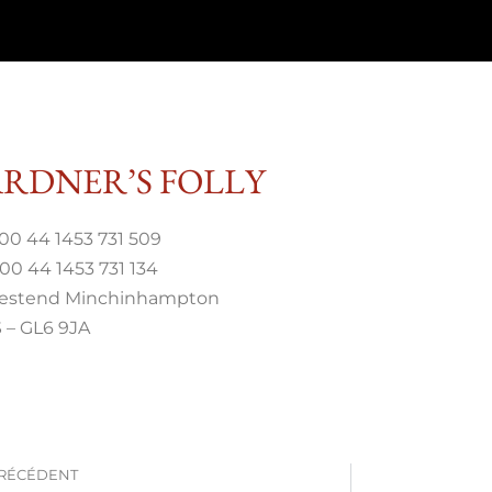
RDNER’S FOLLY
 00 44 1453 731 509
 00 44 1453 731 134
estend Minchinhampton
 – GL6 9JA
RÉCÉDENT