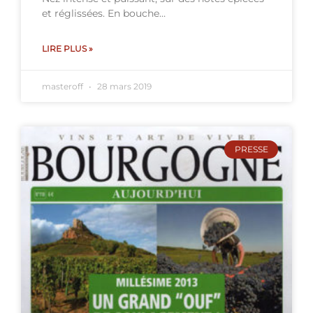
et réglissées. En bouche…
LIRE PLUS »
masteroff
28 mars 2019
PRESSE