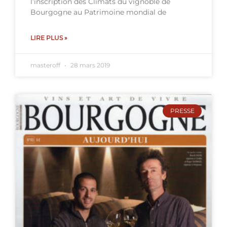
l’inscription des Climats du vignoble de
Bourgogne au Patrimoine mondial de
LIRE PLUS »
masteroff
28 mars 2019
PRESSE