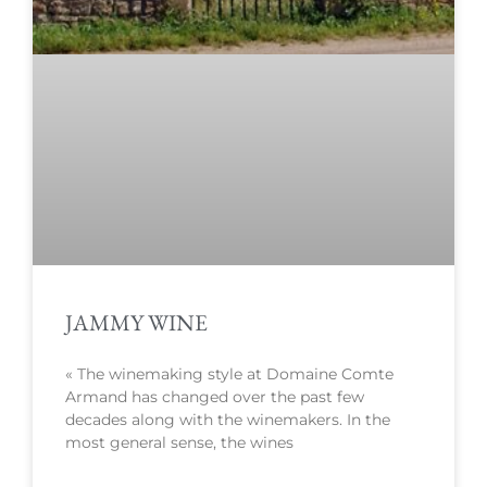
JAMMY WINE
« The winemaking style at Domaine Comte
Armand has changed over the past few
decades along with the winemakers. In the
most general sense, the wines