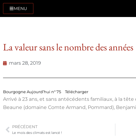
MENU
La valeur sans le nombre des années
mars 28, 2019
Bourgogne Aujourd’hui n° 75
Télécharger
Arrivé à 23 ans, et sans antécédents familiaux, à la têt
Beaune (domaine Comte Armand, Pommard), Benjamin L
PRÉCÉDENT
Le mois des climats est lancé !