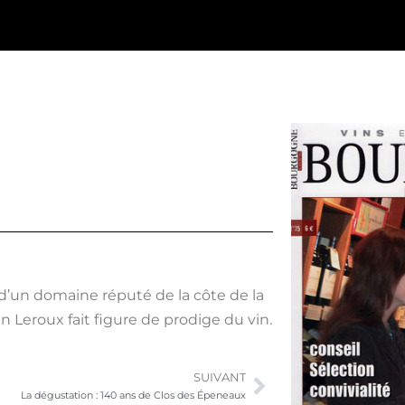
e d’un domaine réputé de la côte de la
eroux fait figure de prodige du vin.
SUIVANT
La dégustation : 140 ans de Clos des Épeneaux