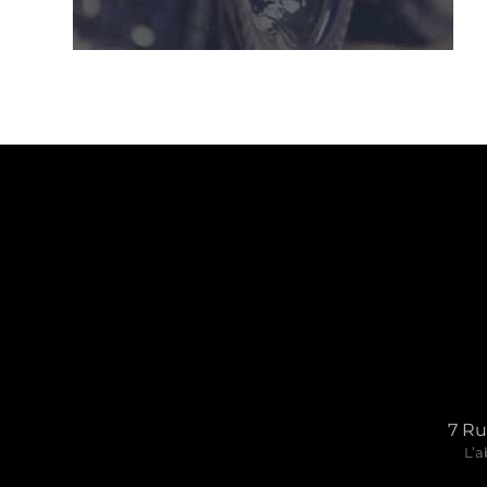
7 Ru
L’a