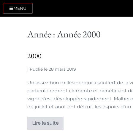
MENU
Année :
Année 2000
2000
|
Publié le
28 mars 2019
Un assez bon millésime qui a souffert de la v
particulièrement clémente et bénéficiant de 
vigne s’est développée rapidement. Malheure
de juillet et août ont détruit les espoirs d’un
Lire la suite