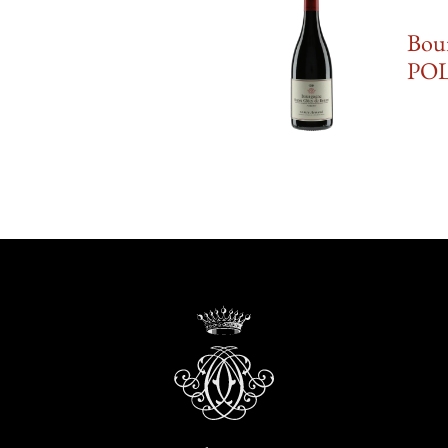
Bou
PO