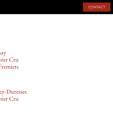
CONTACT
nay
mier Cru
Fremiets
ey-Duresses
mier Cru