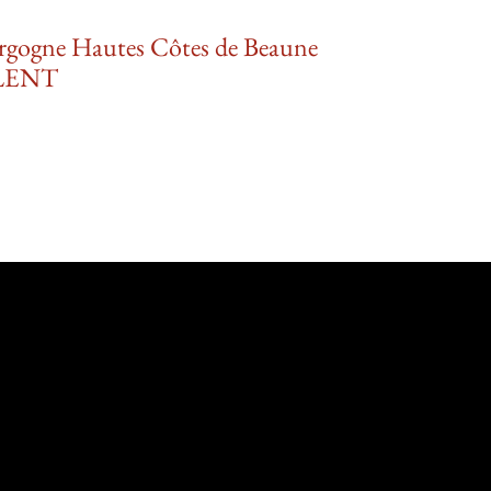
rgogne Hautes Côtes de Beaune
LENT