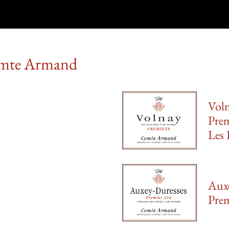
omte Armand
Vol
Pre
Les 
Aux
Pre