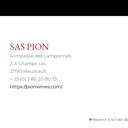
SAS PION
4 impasse des Lamponnes
Z.A Champs Lin,
21190 Meursault
+ 33 (0) 3 80 20 80 55
https://pionwines.com/
Revenir à la liste 