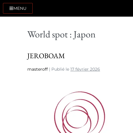
MENU
World spot :
Japon
JEROBOAM
masteroff
|
Publié le
17 février 2026